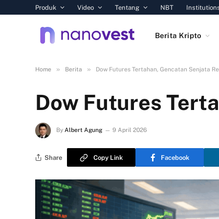
Produk
Video
Tentang
NBT
Institution
Berita Kripto
»
»
Home
Berita
Dow Futures Tertahan, Gencatan Senjata R
Dow Futures Terta
By
Albert Agung
9 April 2026
Share
Copy Link
Facebook