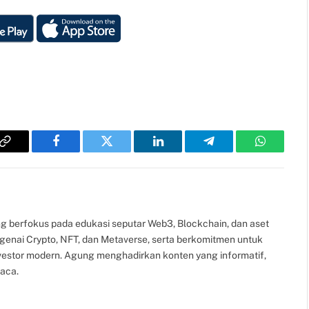
Copy
Facebook
Twitter
LinkedIn
Telegram
WhatsAp
Link
g berfokus pada edukasi seputar Web3, Blockchain, dan aset
ngenai Crypto, NFT, dan Metaverse, serta berkomitmen untuk
nvestor modern. Agung menghadirkan konten yang informatif,
aca.