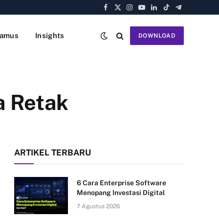
Facebook
X
Instagram
YouTube
LinkedIn
TikTok
Telegram
(Twitter)
amus
Insights
DOWNLOAD
a Retak
ARTIKEL TERBARU
6 Cara Enterprise Software
Menopang Investasi Digital
7 Agustus 2026