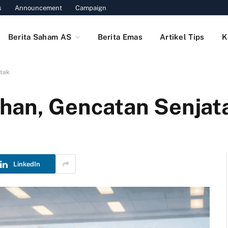
s
Announcement
Campaign
Berita Saham AS
Berita Emas
Artikel Tips
K
etak
han, Gencatan Senjat
LinkedIn