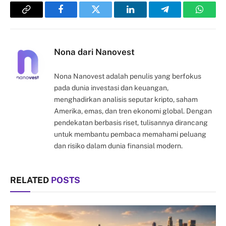
Copy
Facebook
Twitter
LinkedIn
Telegram
Whats
Link
Nona dari Nanovest
Nona Nanovest adalah penulis yang berfokus
pada dunia investasi dan keuangan,
menghadirkan analisis seputar kripto, saham
Amerika, emas, dan tren ekonomi global. Dengan
pendekatan berbasis riset, tulisannya dirancang
untuk membantu pembaca memahami peluang
dan risiko dalam dunia finansial modern.
RELATED
POSTS