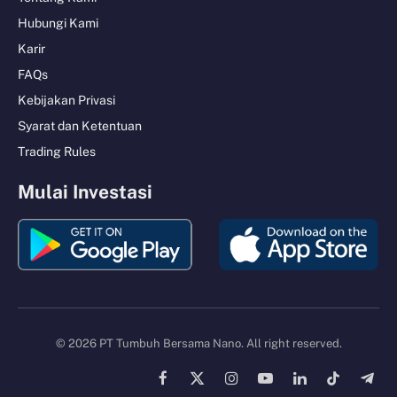
Hubungi Kami
Karir
FAQs
Kebijakan Privasi
Syarat dan Ketentuan
Trading Rules
Mulai Investasi
© 2026 PT Tumbuh Bersama Nano. All right reserved.
Facebook
X
Instagram
YouTube
LinkedIn
TikTok
Tele