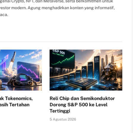
ngenai Crypto, NFT, dan Metaverse, serta berkomitmen untuk
nvestor modern. Agung menghadirkan konten yang informatif,
aca.
k Tokenomics,
Reli Chip dan Semikonduktor
sih Tertahan
Dorong S&P 500 ke Level
Tertinggi
5 Agustus 2026