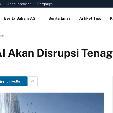
s
Announcement
Campaign
Berita Saham AS
Berita Emas
Artikel Tips
K
erja
AI Akan Disrupsi Tenag
LinkedIn