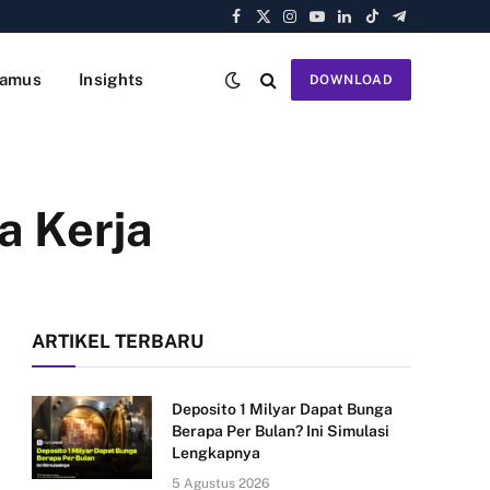
Facebook
X
Instagram
YouTube
LinkedIn
TikTok
Telegram
(Twitter)
amus
Insights
DOWNLOAD
a Kerja
ARTIKEL TERBARU
Deposito 1 Milyar Dapat Bunga
Berapa Per Bulan? Ini Simulasi
Lengkapnya
5 Agustus 2026