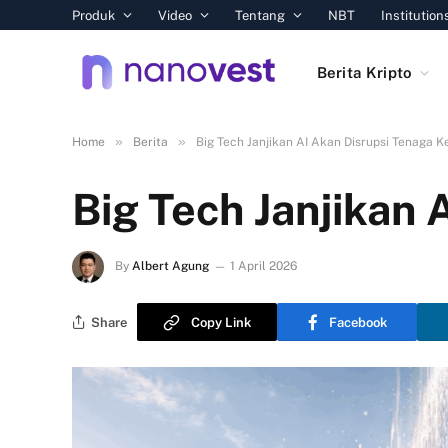
Produk
Video
Tentang
NBT
Institution
Berita Kripto
»
»
Home
Berita
Big Tech Janjikan AI Akan Disrupsi Tenaga K
Big Tech Janjikan 
By
Albert Agung
1 April 2026
Share
Copy Link
Facebook