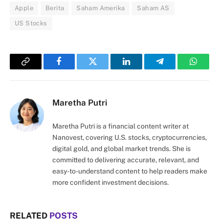
Apple
Berita
Saham Amerika
Saham AS
US Stocks
Copy
Facebook
Twitter
LinkedIn
Telegram
Whats
Link
Maretha Putri
Maretha Putri is a financial content writer at
Nanovest, covering U.S. stocks, cryptocurrencies,
digital gold, and global market trends. She is
committed to delivering accurate, relevant, and
easy-to-understand content to help readers make
more confident investment decisions.
RELATED
POSTS