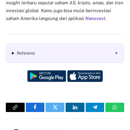
insight terbaru seputar saham AS, kripto, emas, dan tren
investasi global. Kamu juga bisa mulai berinvestasi
saham Amerika langsung dari aplikasi
Nanovest
.
+
Referensi
Copy
Facebook
Twitter
LinkedIn
Telegram
Whats
Link