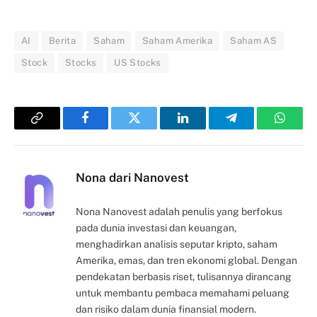
AI
Berita
Saham
Saham Amerika
Saham AS
Stock
Stocks
US Stocks
Copy
Facebook
Twitter
LinkedIn
Telegram
Whats
Link
Nona dari Nanovest
Nona Nanovest adalah penulis yang berfokus
pada dunia investasi dan keuangan,
menghadirkan analisis seputar kripto, saham
Amerika, emas, dan tren ekonomi global. Dengan
pendekatan berbasis riset, tulisannya dirancang
untuk membantu pembaca memahami peluang
dan risiko dalam dunia finansial modern.