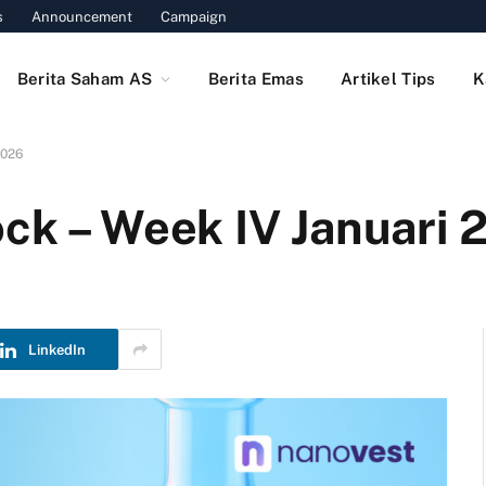
s
Announcement
Campaign
Berita Saham AS
Berita Emas
Artikel Tips
K
2026
ock – Week IV Januari 
LinkedIn