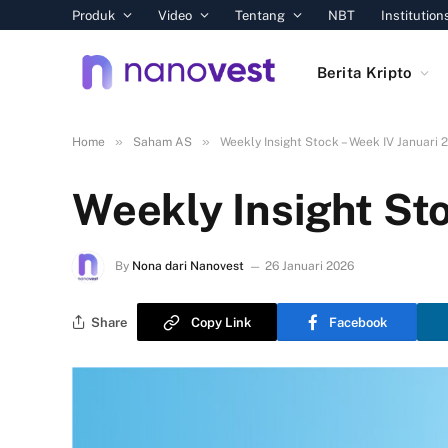
Produk
Video
Tentang
NBT
Institution
Berita Kripto
»
»
Home
Saham AS
Weekly Insight Stock – Week IV Januari 
Weekly Insight St
By
Nona dari Nanovest
26 Januari 2026
Share
Copy Link
Facebook