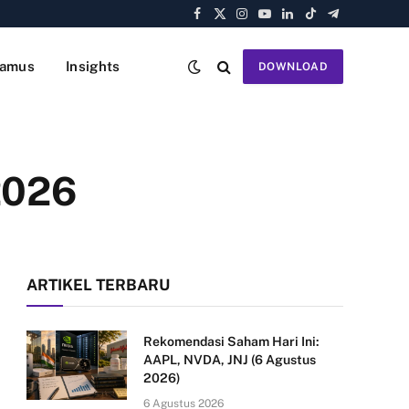
Facebook
X
Instagram
YouTube
LinkedIn
TikTok
Telegram
(Twitter)
amus
Insights
DOWNLOAD
2026
ARTIKEL TERBARU
Rekomendasi Saham Hari Ini:
AAPL, NVDA, JNJ (6 Agustus
2026)
6 Agustus 2026