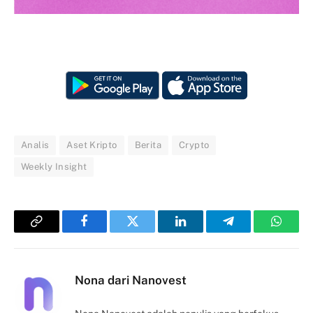
Analis
Aset Kripto
Berita
Crypto
Weekly Insight
Copy
Facebook
Twitter
LinkedIn
Telegram
Whats
Link
Nona dari Nanovest