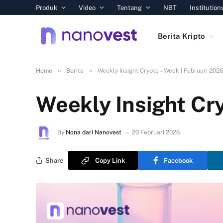
Produk
Video
Tentang
NBT
Institution
Berita Kripto
»
»
Home
Berita
Weekly Insight Crypto – Week I Februari 2026
Weekly Insight Cr
By
Nona dari Nanovest
20 Februari 2026
Share
Copy Link
Facebook