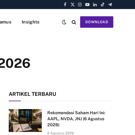
Facebook
X
Instagram
YouTube
LinkedIn
TikTok
Telegram
(Twitter)
amus
Insights
DOWNLOAD
 2026
ARTIKEL TERBARU
Rekomendasi Saham Hari Ini:
AAPL, NVDA, JNJ (6 Agustus
2026)
6 Agustus 2026