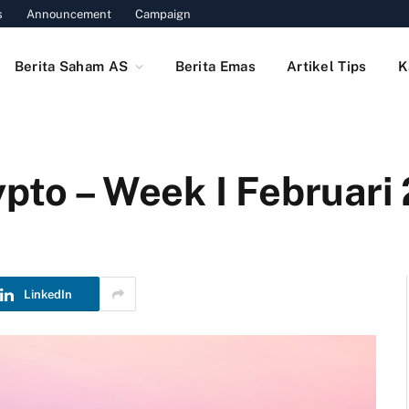
s
Announcement
Campaign
Berita Saham AS
Berita Emas
Artikel Tips
K
ypto – Week I Februari
LinkedIn