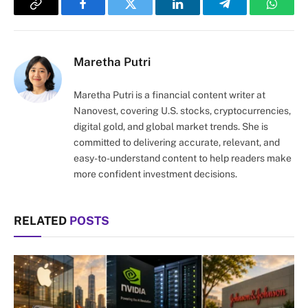
Copy
Facebook
Twitter
LinkedIn
Telegram
Whats
Link
Maretha Putri
Maretha Putri is a financial content writer at
Nanovest, covering U.S. stocks, cryptocurrencies,
digital gold, and global market trends. She is
committed to delivering accurate, relevant, and
easy-to-understand content to help readers make
more confident investment decisions.
RELATED
POSTS