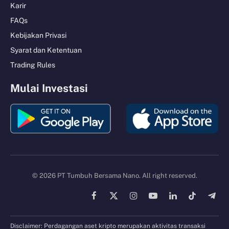
Karir
FAQs
Kebijakan Privasi
Syarat dan Ketentuan
Trading Rules
Mulai Investasi
© 2026 PT Tumbuh Bersama Nano. All right reserved.
Facebook
X
Instagram
YouTube
LinkedIn
TikTok
Tele
(Twitter)
Disclaimer: Perdagangan aset kripto merupakan aktivitas transaksi