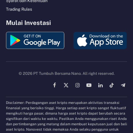
Syarat dan Ketentuan
Trading Rules
Mulai Investasi
© 2026 PT Tumbuh Bersama Nano. All right reserved.
Facebook
X
Instagram
YouTube
LinkedIn
TikTok
Tele
(Twitter)
Disclaimer: Perdagangan aset kripto merupakan aktivitas transaksi
finansial yang berisiko tinggi. Harga setiap aset kripto sangat fluktuatif
mengikuti harga pasar, dimana harga aset kripto dapat berubah secara
signifikan dari waktu ke waktu. Pastikan Anda menggunakan riset Anda
dan pertimbangan yang matang dalam membuat keputusan jual dan beli
aset kripto. Nanovest tidak memaksa Anda selaku pengguna untuk