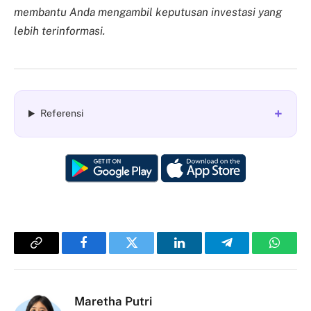
membantu Anda mengambil keputusan investasi yang
lebih terinformasi.
+
Referensi
Copy
Facebook
Twitter
LinkedIn
Telegram
Whats
Link
Maretha Putri