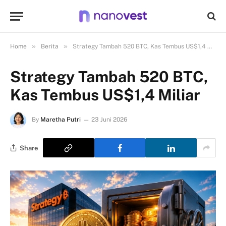
»
»
Home
Berita
Strategy Tambah 520 BTC, Kas Tembus US$1,4 Miliar
Strategy Tambah 520 BTC,
Kas Tembus US$1,4 Miliar
By
Maretha Putri
23 Juni 2026
Share