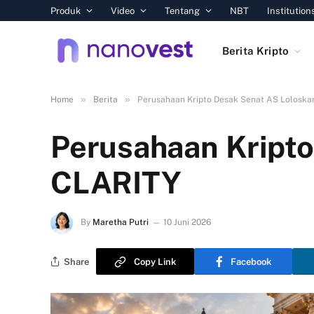
Produk
Video
Tentang
NBT
Institution
Berita Kripto
»
»
Home
Berita
Perusahaan Kripto Desak Senat AS Lolosk
Perusahaan Kript
CLARITY
By
Maretha Putri
10 Juni 2026
Share
Copy Link
Facebook