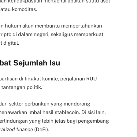
an ketidakpastian mengenai apakah suatu aset
 atau komoditas.
ian hukum akan membantu mempertahankan
 kripto di dalam negeri, sekaligus memperkuat
 digital.
bat Sejumlah Isu
rtisan di tingkat komite, perjalanan RUU
antangan politik.
dari sektor perbankan yang mendorong
awarkan imbal hasil stablecoin. Di sisi lain,
perlindungan yang lebih jelas bagi pengembang
alized finance
(DeFi).