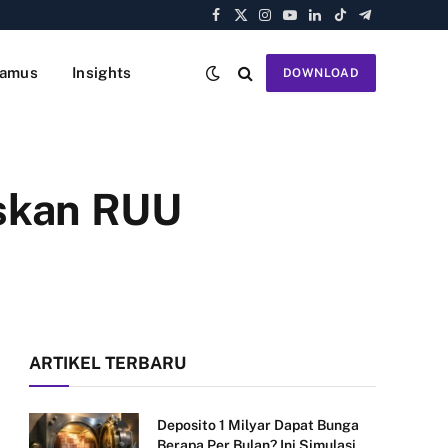
Facebook
X
Instagram
YouTube
LinkedIn
TikTok
Telegram
(Twitter)
amus
Insights
DOWNLOAD
oskan RUU
ARTIKEL TERBARU
Deposito 1 Milyar Dapat Bunga
Berapa Per Bulan? Ini Simulasi