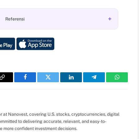
+
Referensi
Copy
Facebook
Twitter
LinkedIn
Telegram
WhatsAp
Link
er at Nanovest, covering U.S. stocks, cryptocurrencies, digital
ommitted to delivering accurate, relevant, and easy-to-
e more confident investment decisions.