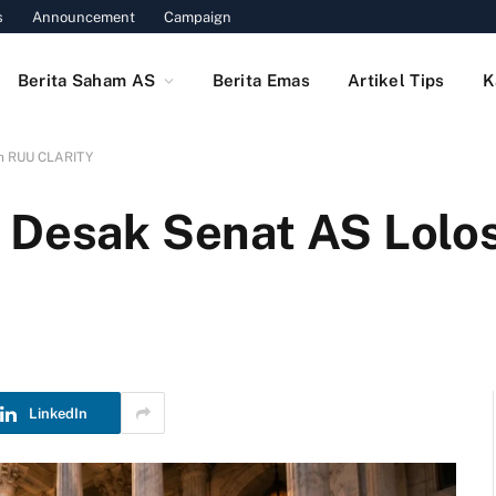
s
Announcement
Campaign
Berita Saham AS
Berita Emas
Artikel Tips
K
an RUU CLARITY
o Desak Senat AS Lol
LinkedIn