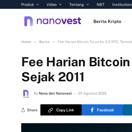
Produk
Video
Tentang
NBT
Institution
Berita Kripto
»
»
Home
Berita
Fee Harian Bitcoin Turun ke 3,5 BTC, Terend
Fee Harian Bitcoi
Sejak 2011
By
Nona dari Nanovest
25 Agustus 2025
Share
Copy Link
Facebook