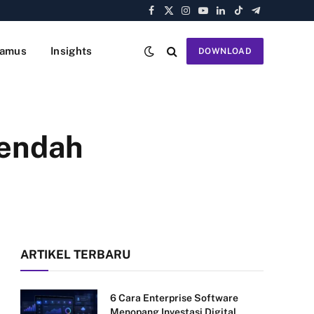
Facebook
X
Instagram
YouTube
LinkedIn
TikTok
Telegram
(Twitter)
amus
Insights
DOWNLOAD
rendah
ARTIKEL TERBARU
6 Cara Enterprise Software
Menopang Investasi Digital