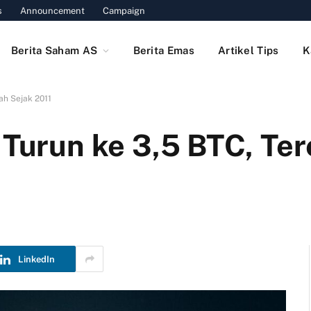
s
Announcement
Campaign
Berita Saham AS
Berita Emas
Artikel Tips
K
ah Sejak 2011
n Turun ke 3,5 BTC, Te
LinkedIn