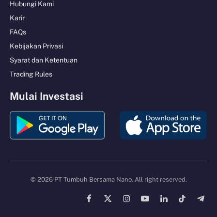
Hubungi Kami
Karir
FAQs
Kebijakan Privasi
Syarat dan Ketentuan
Trading Rules
Mulai Investasi
© 2026 PT Tumbuh Bersama Nano. All right reserved.
Facebook
X
Instagram
YouTube
LinkedIn
TikTok
Tele
(Twitter)