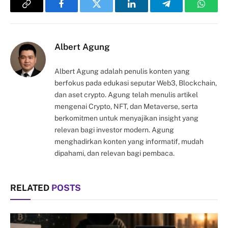
Copy
Facebook
Twitter
LinkedIn
Telegram
Whats
Link
Albert Agung
Albert Agung adalah penulis konten yang
berfokus pada edukasi seputar Web3, Blockchain,
dan aset crypto. Agung telah menulis artikel
mengenai Crypto, NFT, dan Metaverse, serta
berkomitmen untuk menyajikan insight yang
relevan bagi investor modern. Agung
menghadirkan konten yang informatif, mudah
dipahami, dan relevan bagi pembaca.
RELATED
POSTS