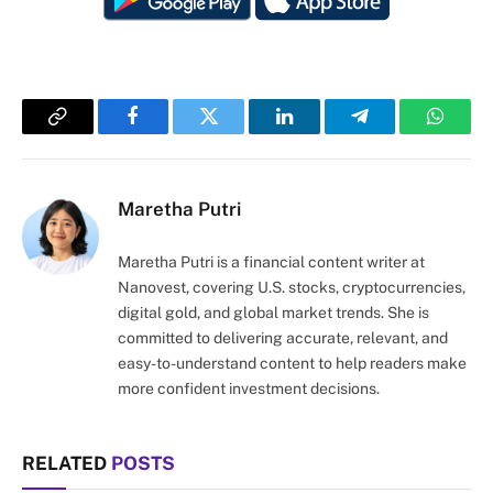
Copy
Facebook
Twitter
LinkedIn
Telegram
Whats
Link
Maretha Putri
Maretha Putri is a financial content writer at
Nanovest, covering U.S. stocks, cryptocurrencies,
digital gold, and global market trends. She is
committed to delivering accurate, relevant, and
easy-to-understand content to help readers make
more confident investment decisions.
RELATED
POSTS