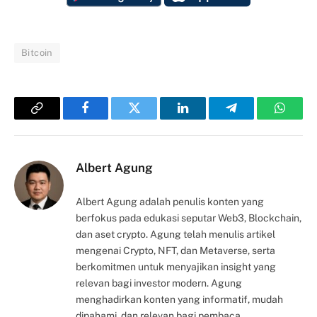
Bitcoin
Copy
Facebook
Twitter
LinkedIn
Telegram
Whats
Link
Albert Agung
Albert Agung adalah penulis konten yang
berfokus pada edukasi seputar Web3, Blockchain,
dan aset crypto. Agung telah menulis artikel
mengenai Crypto, NFT, dan Metaverse, serta
berkomitmen untuk menyajikan insight yang
relevan bagi investor modern. Agung
menghadirkan konten yang informatif, mudah
dipahami, dan relevan bagi pembaca.