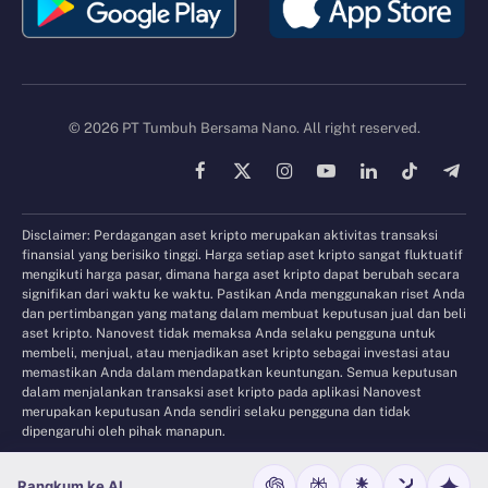
© 2026 PT Tumbuh Bersama Nano. All right reserved.
Facebook
X
Instagram
YouTube
LinkedIn
TikTok
Tele
(Twitter)
Disclaimer: Perdagangan aset kripto merupakan aktivitas transaksi
finansial yang berisiko tinggi. Harga setiap aset kripto sangat fluktuatif
mengikuti harga pasar, dimana harga aset kripto dapat berubah secara
signifikan dari waktu ke waktu. Pastikan Anda menggunakan riset Anda
dan pertimbangan yang matang dalam membuat keputusan jual dan beli
aset kripto. Nanovest tidak memaksa Anda selaku pengguna untuk
membeli, menjual, atau menjadikan aset kripto sebagai investasi atau
memastikan Anda dalam mendapatkan keuntungan. Semua keputusan
dalam menjalankan transaksi aset kripto pada aplikasi Nanovest
merupakan keputusan Anda sendiri selaku pengguna dan tidak
dipengaruhi oleh pihak manapun.
Rangkum ke AI