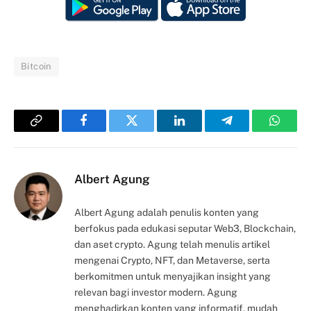
Bitcoin
Copy
Facebook
Twitter
LinkedIn
Telegram
Whats
Link
Albert Agung
Albert Agung adalah penulis konten yang
berfokus pada edukasi seputar Web3, Blockchain,
dan aset crypto. Agung telah menulis artikel
mengenai Crypto, NFT, dan Metaverse, serta
berkomitmen untuk menyajikan insight yang
relevan bagi investor modern. Agung
menghadirkan konten yang informatif, mudah