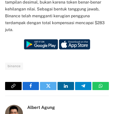
tampilan desimal, bukan karena token benar-benar
kehilangan nilai. Sebagai bentuk tanggung jawab,
Binance telah mengganti kerugian pengguna
terdampak dengan total kompensasi mencapai $283
juta.
binance
Copy
Facebook
Twitter
LinkedIn
Telegram
Whats
Link
Albert Agung