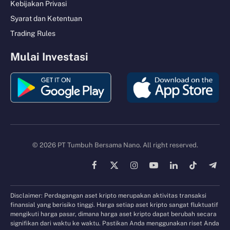
Kebijakan Privasi
Syarat dan Ketentuan
Trading Rules
Mulai Investasi
© 2026 PT Tumbuh Bersama Nano. All right reserved.
Facebook
X
Instagram
YouTube
LinkedIn
TikTok
Tele
(Twitter)
Disclaimer: Perdagangan aset kripto merupakan aktivitas transaksi
finansial yang berisiko tinggi. Harga setiap aset kripto sangat fluktuatif
mengikuti harga pasar, dimana harga aset kripto dapat berubah secara
signifikan dari waktu ke waktu. Pastikan Anda menggunakan riset Anda