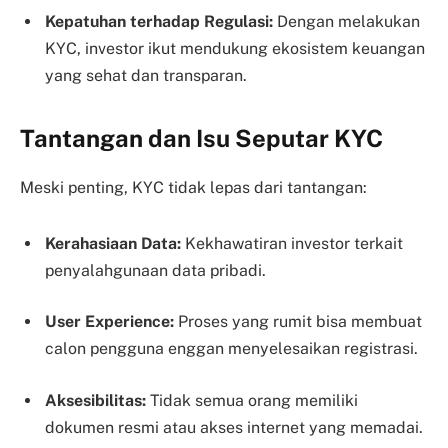
Kepatuhan terhadap Regulasi:
Dengan melakukan
KYC, investor ikut mendukung ekosistem keuangan
yang sehat dan transparan.
Tantangan dan Isu Seputar KYC
Meski penting, KYC tidak lepas dari tantangan:
Kerahasiaan Data:
Kekhawatiran investor terkait
penyalahgunaan data pribadi.
User Experience:
Proses yang rumit bisa membuat
calon pengguna enggan menyelesaikan registrasi.
Aksesibilitas:
Tidak semua orang memiliki
dokumen resmi atau akses internet yang memadai.