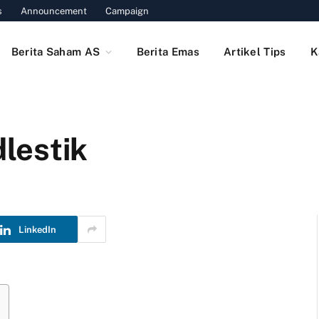
s
Announcement
Campaign
Berita Saham AS
Berita Emas
Artikel Tips
K
lestik
LinkedIn