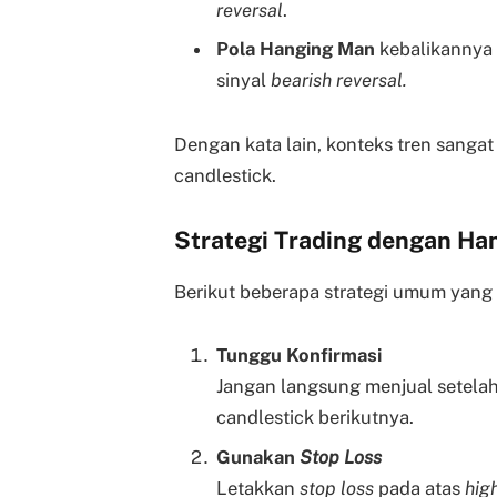
reversal
.
Pola Hanging Man
kebalikannya 
sinyal
bearish reversal.
Dengan kata lain, konteks tren sanga
candlestick.
Strategi Trading dengan Ha
Berikut beberapa strategi umum yang
Tunggu Konfirmasi
Jangan langsung menjual setela
candlestick berikutnya.
Gunakan
Stop Loss
Letakkan
stop loss
pada atas
hig