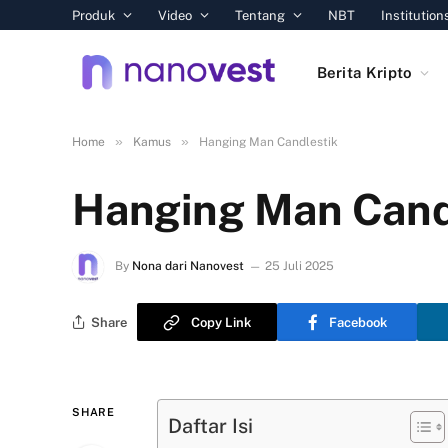
Produk
Video
Tentang
NBT
Institution
Berita Kripto
»
»
Home
Kamus
Hanging Man Candlestik
Hanging Man Cand
By
Nona dari Nanovest
25 Juli 2025
Share
Copy Link
Facebook
SHARE
Daftar Isi