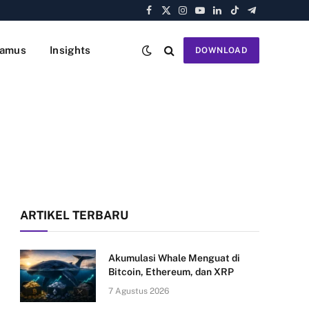
Facebook
X
Instagram
YouTube
LinkedIn
TikTok
Telegram
(Twitter)
amus
Insights
DOWNLOAD
ARTIKEL TERBARU
Akumulasi Whale Menguat di
Bitcoin, Ethereum, dan XRP
7 Agustus 2026