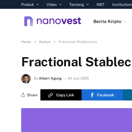
Produk
Video
Tentang
NBT
Institution
Berita Kripto
»
»
Home
Kamus
Fractional Stablecoins
Fractional Stablec
By
Albert Agung
24 Juni 2025
Share
Copy Link
Facebook