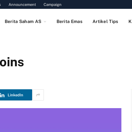
s
Announcement
Campaign
Berita Saham AS
Berita Emas
Artikel Tips
K
oins
LinkedIn