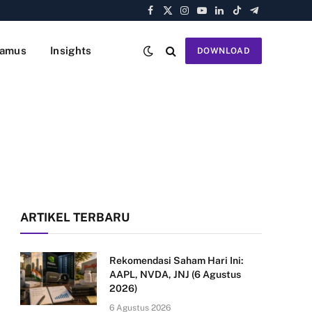
Facebook
X
Instagram
YouTube
LinkedIn
TikTok
Telegram
(Twitter)
amus
Insights
DOWNLOAD
ARTIKEL TERBARU
Rekomendasi Saham Hari Ini:
AAPL, NVDA, JNJ (6 Agustus
2026)
6 Agustus 2026