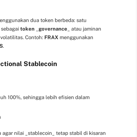
menggunakan dua token berbeda: satu
 sebagai
token
_
governance
_ atau jaminan
olatilitas. Contoh:
FRAX
menggunakan
S
.
ctional Stablecoin
h 100%, sehingga lebih efisien dalam
s
gar nilai _stablecoin_ tetap stabil di kisaran