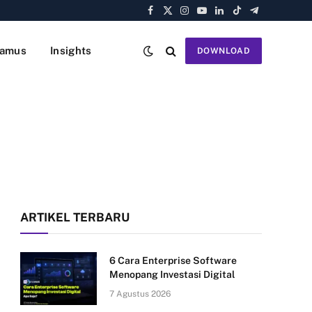
Facebook
X
Instagram
YouTube
LinkedIn
TikTok
Telegram
(Twitter)
amus
Insights
DOWNLOAD
ARTIKEL TERBARU
6 Cara Enterprise Software
Menopang Investasi Digital
7 Agustus 2026