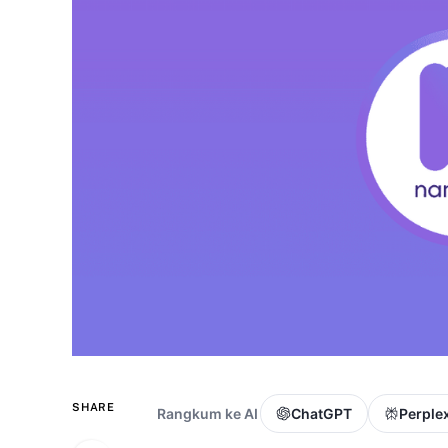
SHARE
Rangkum ke AI
ChatGPT
Perplex