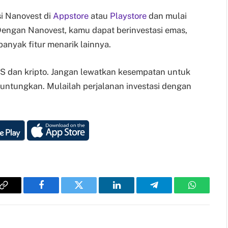
i Nanovest di
Appstore
atau
Playstore
dan mulai
Dengan Nanovest, kamu dapat berinvestasi emas,
anyak fitur menarik lainnya.
AS dan kripto. Jangan lewatkan kesempatan untuk
ntungkan. Mulailah perjalanan investasi dengan
Copy
Facebook
Twitter
LinkedIn
Telegram
WhatsAp
Link