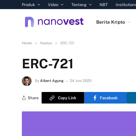
Produk
Video
Tentang
NBT
Institution
Berita Kripto
»
»
Home
Kamus
ERC-721
ERC-721
By
Albert Agung
24 Juni 2025
Share
Copy Link
Facebook