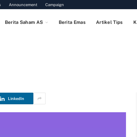
s
Announcement
Campaign
Berita Saham AS
Berita Emas
Artikel Tips
K
LinkedIn