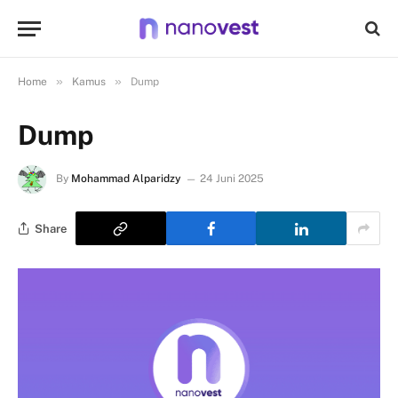
»
»
Home
Kamus
Dump
Dump
By
Mohammad Alparidzy
24 Juni 2025
Share