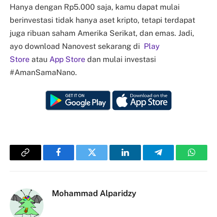
Hanya dengan Rp5.000 saja, kamu dapat mulai
berinvestasi tidak hanya aset kripto, tetapi terdapat
juga ribuan saham Amerika Serikat, dan emas. Jadi,
ayo download Nanovest sekarang di
Play
Store
atau
App Store
dan mulai investasi
#AmanSamaNano.
Copy
Facebook
Twitter
LinkedIn
Telegram
Whats
Link
Mohammad Alparidzy