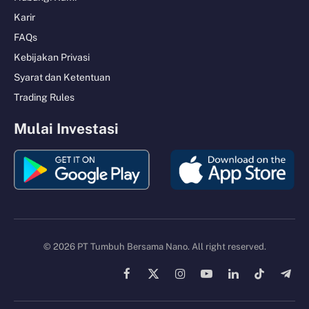
Karir
FAQs
Kebijakan Privasi
Syarat dan Ketentuan
Trading Rules
Mulai Investasi
© 2026 PT Tumbuh Bersama Nano. All right reserved.
Facebook
X
Instagram
YouTube
LinkedIn
TikTok
Tele
(Twitter)