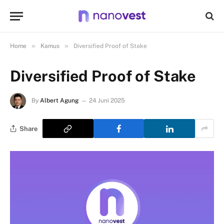
»
»
Home
Kamus
Diversified Proof of Stake
Diversified Proof of Stake
By
Albert Agung
24 Juni 2025
Share