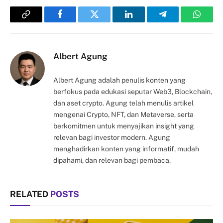
Copy
Facebook
Twitter
LinkedIn
Telegram
Whats
Link
Albert Agung
Albert Agung adalah penulis konten yang
berfokus pada edukasi seputar Web3, Blockchain,
dan aset crypto. Agung telah menulis artikel
mengenai Crypto, NFT, dan Metaverse, serta
berkomitmen untuk menyajikan insight yang
relevan bagi investor modern. Agung
menghadirkan konten yang informatif, mudah
dipahami, dan relevan bagi pembaca.
RELATED
POSTS