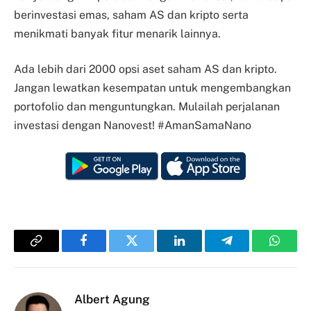
berinvestasi emas, saham AS dan kripto serta
menikmati banyak fitur menarik lainnya.
Ada lebih dari 2000 opsi aset saham AS dan kripto.
Jangan lewatkan kesempatan untuk mengembangkan
portofolio dan menguntungkan. Mulailah perjalanan
investasi dengan Nanovest! #AmanSamaNano
Copy
Facebook
Twitter
LinkedIn
Telegram
Whats
Link
Albert Agung