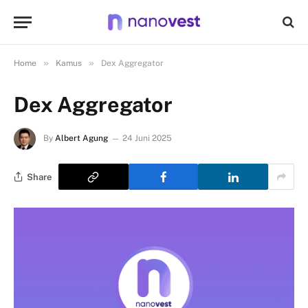
»
»
Home
Kamus
Dex Aggregator
Dex Aggregator
By
Albert Agung
24 Juni 2025
Share