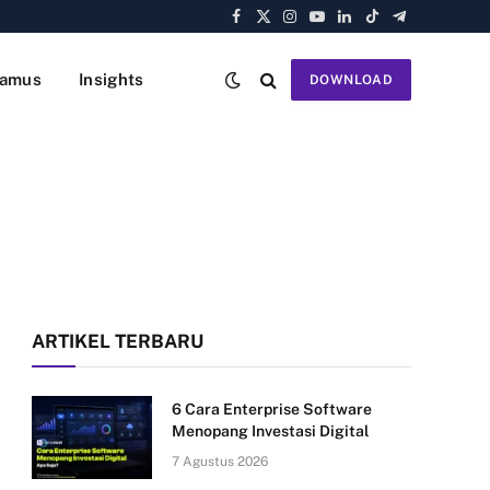
Facebook
X
Instagram
YouTube
LinkedIn
TikTok
Telegram
(Twitter)
amus
Insights
DOWNLOAD
ARTIKEL TERBARU
6 Cara Enterprise Software
Menopang Investasi Digital
7 Agustus 2026