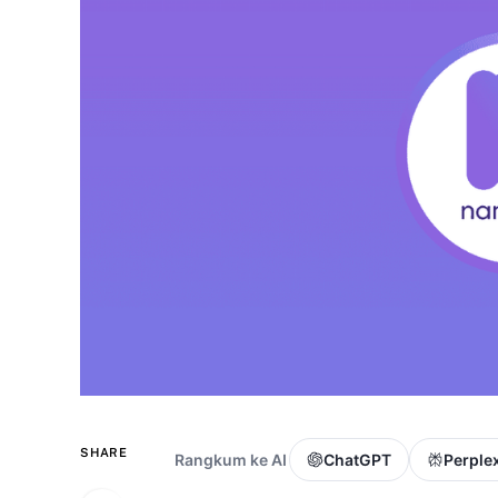
SHARE
Rangkum ke AI
ChatGPT
Perplex