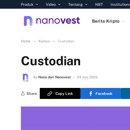
Produk
Video
Tentang
NBT
Institution
Berita Kripto
»
»
Home
Kamus
Custodian
Custodian
By
Nona dari Nanovest
24 Juni 2025
Share
Copy Link
Facebook