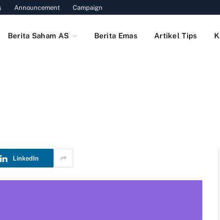
s
Announcement
Campaign
Berita Saham AS
Berita Emas
Artikel Tips
K
LinkedIn