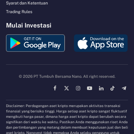
Syarat dan Ketentuan
Trading Rules
Mulai Investasi
© 2026 PT Tumbuh Bersama Nano. All right reserved.
Facebook
X
Instagram
YouTube
LinkedIn
TikTok
Tele
(Twitter)
Disclaimer: Perdagangan aset kripto merupakan aktivitas transaksi
finansial yang berisiko tinggi. Harga setiap aset kripto sangat fluktuatif
mengikuti harga pasar, dimana harga aset kripto dapat berubah secara
signifikan dari waktu ke waktu. Pastikan Anda menggunakan riset Anda
dan pertimbangan yang matang dalam membuat keputusan jual dan beli
aset kripto. Nanovest tidak memaksa Anda selaku pengguna untuk