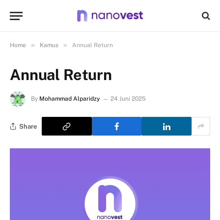
»
»
Home
Kamus
Annual Return
Annual Return
By
Mohammad Alparidzy
24 Juni 2025
Share