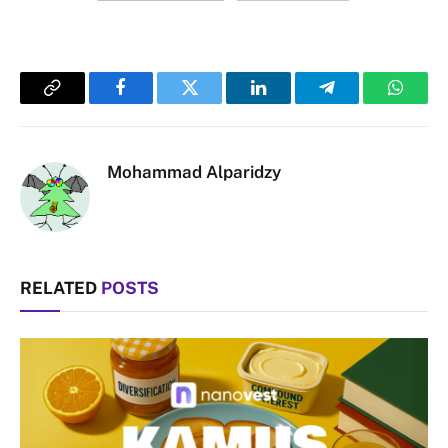
Copy
Facebook
Twitter
LinkedIn
Telegram
Whats
Link
Mohammad Alparidzy
RELATED
POSTS