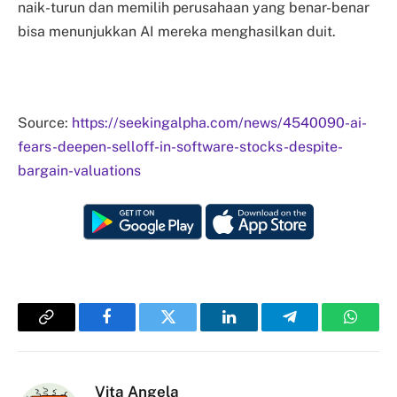
naik-turun dan memilih perusahaan yang benar-benar
bisa menunjukkan AI mereka menghasilkan duit.
Source:
https://seekingalpha.com/news/4540090-ai-
fears-deepen-selloff-in-software-stocks-despite-
bargain-valuations
Copy
Facebook
Twitter
LinkedIn
Telegram
Whats
Link
Vita Angela