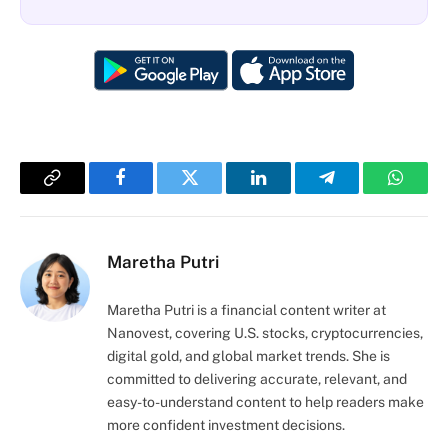
Copy
Facebook
Twitter
LinkedIn
Telegram
Whats
Link
Maretha Putri
Maretha Putri is a financial content writer at
Nanovest, covering U.S. stocks, cryptocurrencies,
digital gold, and global market trends. She is
committed to delivering accurate, relevant, and
easy-to-understand content to help readers make
more confident investment decisions.