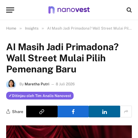
»
»
Home
Insights
AI Masih Jadi Primadona? Wall Street Mulai Pilih Pemenang Baru
AI Masih Jadi Primadona?
Wall Street Mulai Pilih
Pemenang Baru
By
Maretha Putri
8 Juli 2026
Ditinjau oleh Tim Analis Nanovest
Share