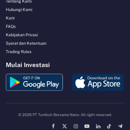
Tentang Kami
Hubungi Kami
Karir
FAQs
Kebijakan Privasi
Syarat dan Ketentuan
Trading Rules
Mulai Investasi
© 2026 PT Tumbuh Bersama Nano. All right reserved.
Facebook
X
Instagram
YouTube
LinkedIn
TikTok
Tele