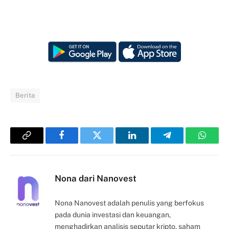
Berita
Copy
Facebook
Twitter
LinkedIn
Telegram
Whats
Link
Nona dari Nanovest
Nona Nanovest adalah penulis yang berfokus
pada dunia investasi dan keuangan,
menghadirkan analisis seputar kripto, saham