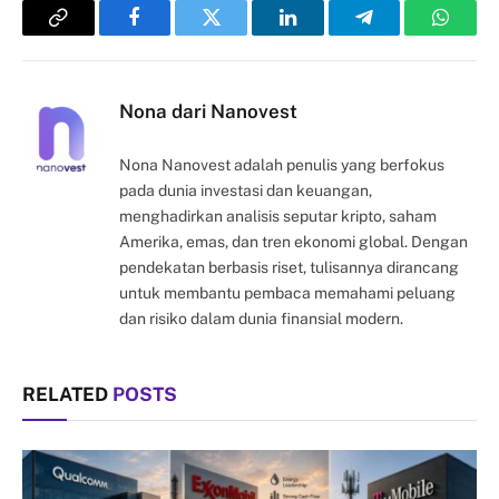
Copy
Facebook
Twitter
LinkedIn
Telegram
Whats
Link
Nona dari Nanovest
Nona Nanovest adalah penulis yang berfokus
pada dunia investasi dan keuangan,
menghadirkan analisis seputar kripto, saham
Amerika, emas, dan tren ekonomi global. Dengan
pendekatan berbasis riset, tulisannya dirancang
untuk membantu pembaca memahami peluang
dan risiko dalam dunia finansial modern.
RELATED
POSTS