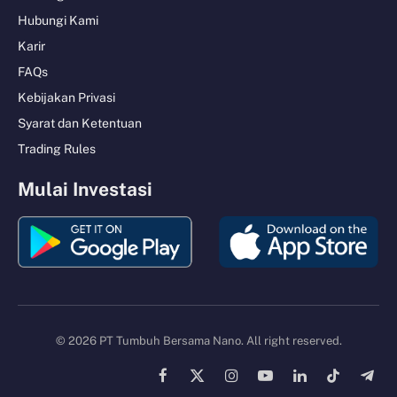
Hubungi Kami
Karir
FAQs
Kebijakan Privasi
Syarat dan Ketentuan
Trading Rules
Mulai Investasi
© 2026 PT Tumbuh Bersama Nano. All right reserved.
Facebook
X
Instagram
YouTube
LinkedIn
TikTok
Tele