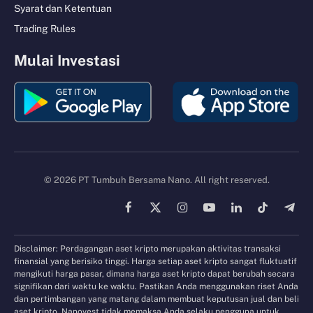
Syarat dan Ketentuan
Trading Rules
Mulai Investasi
© 2026 PT Tumbuh Bersama Nano. All right reserved.
Facebook
X
Instagram
YouTube
LinkedIn
TikTok
Tele
(Twitter)
Disclaimer: Perdagangan aset kripto merupakan aktivitas transaksi
finansial yang berisiko tinggi. Harga setiap aset kripto sangat fluktuatif
mengikuti harga pasar, dimana harga aset kripto dapat berubah secara
signifikan dari waktu ke waktu. Pastikan Anda menggunakan riset Anda
dan pertimbangan yang matang dalam membuat keputusan jual dan beli
aset kripto. Nanovest tidak memaksa Anda selaku pengguna untuk