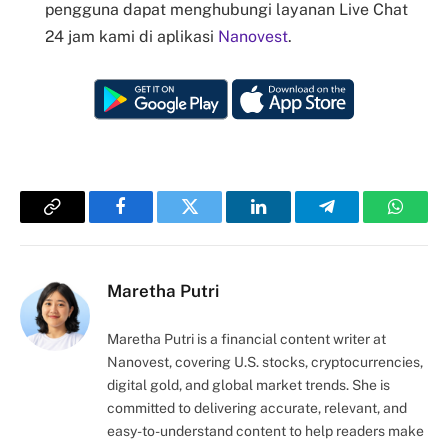
pengguna dapat menghubungi layanan Live Chat
24 jam kami di aplikasi
Nanovest
.
Copy
Facebook
Twitter
LinkedIn
Telegram
Whats
Link
Maretha Putri
Maretha Putri is a financial content writer at
Nanovest, covering U.S. stocks, cryptocurrencies,
digital gold, and global market trends. She is
committed to delivering accurate, relevant, and
easy-to-understand content to help readers make