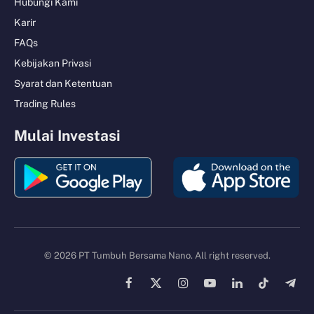
Hubungi Kami
Karir
FAQs
Kebijakan Privasi
Syarat dan Ketentuan
Trading Rules
Mulai Investasi
© 2026 PT Tumbuh Bersama Nano. All right reserved.
Facebook
X
Instagram
YouTube
LinkedIn
TikTok
Tele
(Twitter)