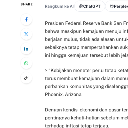
SHARE
Rangkum ke AI
ChatGPT
Perplex
Presiden Federal Reserve Bank San Fr
bahwa meskipun kemajuan menuju infla
berjalan mulus, tidak ada alasan untu
sebaiknya tetap mempertahankan suku
ini hingga kemajuan tersebut lebih jela
> “Kebijakan moneter perlu tetap keta
terus membuat kemajuan dalam menuru
perbankan komunitas yang diselengga
Phoenix, Arizona.
Dengan kondisi ekonomi dan pasar te
pentingnya kehati-hatian sebelum me
terhadap inflasi tetap terjaga.