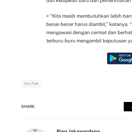
dan kebijakan baru dari pemerintahan
> “Kita masih membutuhkan lebih ban
benar-benar harus diambil,” katanya. 
mengawasi dengan cermat dan berhati-h
terburu-buru mengambil keputusan yan
the Fed
SHARE.
Rian Jakawardana