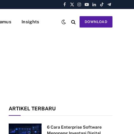
Facebook
X
Instagram
YouTube
LinkedIn
TikTok
Telegram
(Twitter)
amus
Insights
DOWNLOAD
ARTIKEL TERBARU
6 Cara Enterprise Software
Menopang Investasi Digital