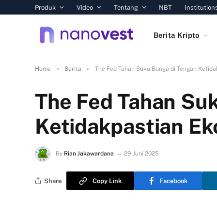
Produk
Video
Tentang
NBT
Institution
Berita Kripto
»
»
Home
Berita
The Fed Tahan Suku Bunga di Tengah Ketida
The Fed Tahan Suk
Ketidakpastian E
By
Rian Jakawardana
29 Juni 2025
Share
Copy Link
Facebook