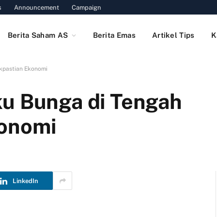
s
Announcement
Campaign
Berita Saham AS
Berita Emas
Artikel Tips
K
kpastian Ekonomi
u Bunga di Tengah
konomi
LinkedIn