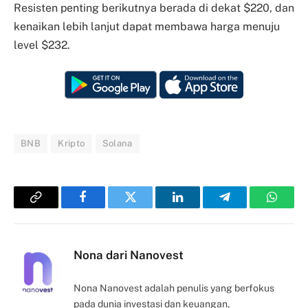
Resisten penting berikutnya berada di dekat $220, dan
kenaikan lebih lanjut dapat membawa harga menuju
level $232.
BNB
Kripto
Solana
Copy
Facebook
Twitter
LinkedIn
Telegram
Whats
Link
Nona dari Nanovest
Nona Nanovest adalah penulis yang berfokus
pada dunia investasi dan keuangan,