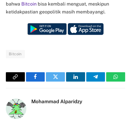
bahwa
Bitcoin
bisa kembali menguat, meskipun
ketidakpastian geopolitik masih membayangi.
Bitcoin
Copy
Facebook
Twitter
LinkedIn
Telegram
Whats
Link
Mohammad Alparidzy