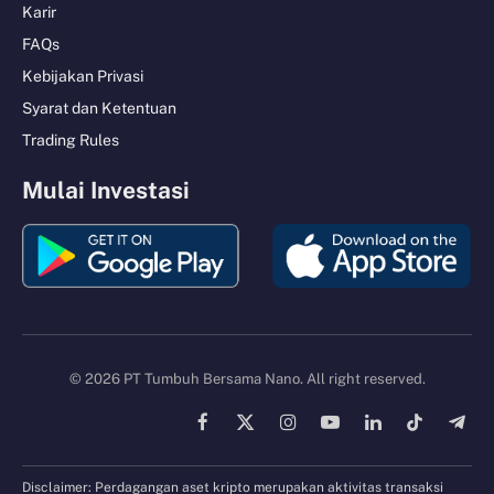
Karir
FAQs
Kebijakan Privasi
Syarat dan Ketentuan
Trading Rules
Mulai Investasi
© 2026 PT Tumbuh Bersama Nano. All right reserved.
Facebook
X
Instagram
YouTube
LinkedIn
TikTok
Tele
(Twitter)
Disclaimer: Perdagangan aset kripto merupakan aktivitas transaksi