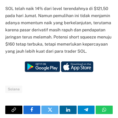
SOL telah naik 14% dari level terendahnya di $121,50
pada hari Jumat. Namun pemulihan ini tidak menjamin
adanya momentum naik yang berkelanjutan, terutama
karena pasar derivatif masih rapuh dan pendapatan
jaringan terus melemah. Potensi short squeeze menuju
$160 tetap terbuka, tetapi memerlukan kepercayaan
yang jauh lebih kuat dari para trader SOL.
Solana
Copy
Facebook
Twitter
LinkedIn
Telegram
Whats