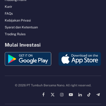
Karir
FAQs
Kebijakan Privasi
Syarat dan Ketentuan
Trading Rules
Mulai Investasi
© 2026 PT Tumbuh Bersama Nano. All right reserved.
Facebook
X
Instagram
YouTube
LinkedIn
TikTok
Tele
(Twitter)