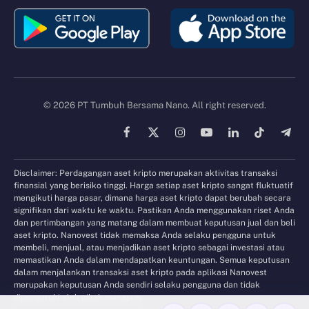
© 2026 PT Tumbuh Bersama Nano. All right reserved.
Facebook
X
Instagram
YouTube
LinkedIn
TikTok
Tele
(Twitter)
Disclaimer: Perdagangan aset kripto merupakan aktivitas transaksi
finansial yang berisiko tinggi. Harga setiap aset kripto sangat fluktuatif
mengikuti harga pasar, dimana harga aset kripto dapat berubah secara
signifikan dari waktu ke waktu. Pastikan Anda menggunakan riset Anda
dan pertimbangan yang matang dalam membuat keputusan jual dan beli
aset kripto. Nanovest tidak memaksa Anda selaku pengguna untuk
membeli, menjual, atau menjadikan aset kripto sebagai investasi atau
memastikan Anda dalam mendapatkan keuntungan. Semua keputusan
dalam menjalankan transaksi aset kripto pada aplikasi Nanovest
merupakan keputusan Anda sendiri selaku pengguna dan tidak
dipengaruhi oleh pihak manapun.