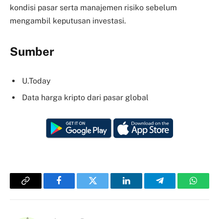
kondisi pasar serta manajemen risiko sebelum
mengambil keputusan investasi.
Sumber
U.Today
Data harga kripto dari pasar global
Copy
Facebook
Twitter
LinkedIn
Telegram
Whats
Link