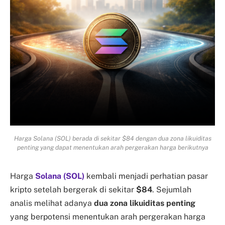
Harga Solana (SOL) berada di sekitar $84 dengan dua zona likuiditas
penting yang dapat menentukan arah pergerakan harga berikutnya
Harga
Solana (SOL)
kembali menjadi perhatian pasar
kripto setelah bergerak di sekitar
$84
. Sejumlah
analis melihat adanya
dua zona likuiditas penting
yang berpotensi menentukan arah pergerakan harga