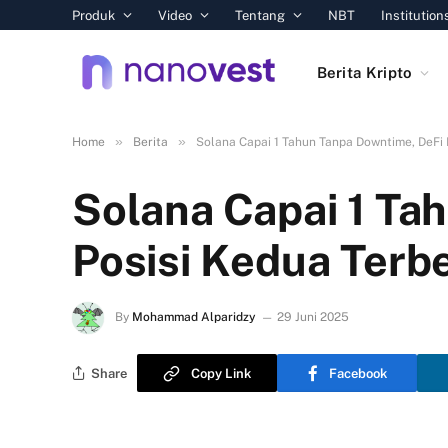
Produk
Video
Tentang
NBT
Institution
Berita Kripto
»
»
Home
Berita
Solana Capai 1 Tahun Tanpa Downtime, DeFi 
Solana Capai 1 Ta
Posisi Kedua Terb
By
Mohammad Alparidzy
29 Juni 2025
Share
Copy Link
Facebook