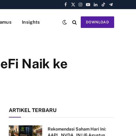
Facebook
X
Instagram
YouTube
LinkedIn
TikTok
Telegram
(Twitter)
amus
Insights
DOWNLOAD
eFi Naik ke
ARTIKEL TERBARU
Rekomendasi Saham Hari Ini:
AAPL, NVDA, JNJ (6 Agustus