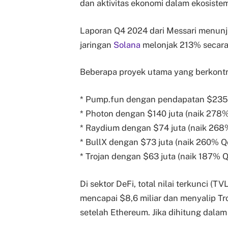
dan aktivitas ekonomi dalam ekosiste
Laporan Q4 2024 dari Messari menunju
jaringan
Solana
melonjak 213% secara 
Beberapa proyek utama yang berkontri
* Pump.fun dengan pendapatan $235 
* Photon dengan $140 juta (naik 278
* Raydium dengan $74 juta (naik 26
* BullX dengan $73 juta (naik 260% Q
* Trojan dengan $63 juta (naik 187% 
Di sektor DeFi, total nilai terkunci (T
mencapai $8,6 miliar dan menyalip Tr
setelah Ethereum. Jika dihitung dala