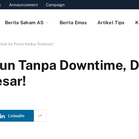
s
Announcement
Campaign
Berita Saham AS
Berita Emas
Artikel Tips
K
Naik ke Posisi Kedua Terbesar!
hun Tanpa Downtime, D
esar!
LinkedIn