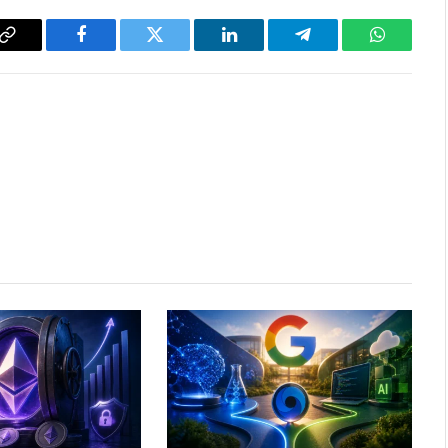
Copy
Facebook
Twitter
LinkedIn
Telegram
WhatsAp
Link