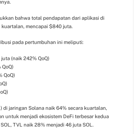
mnya.
kkan bahwa total pendapatan dari aplikasi di
kuartalan, mencapai $840 juta.
busi pada pertumbuhan ini meliputi:
juta (naik 242% QoQ)
% QoQ)
8% QoQ)
oQ)
QoQ)
VL) di jaringan Solana naik 64% secara kuartalan,
on untuk menjadi ekosistem DeFi terbesar kedua
m SOL, TVL naik 28% menjadi 46 juta SOL.