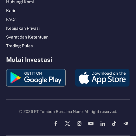
Hubungi Kami
Karir
FAQs
Kebijakan Privasi
Syarat dan Ketentuan
Trading Rules
Mulai Investasi
© 2026 PT Tumbuh Bersama Nano. All right reserved.
Facebook
X
Instagram
YouTube
LinkedIn
TikTok
Tele
(Twitter)