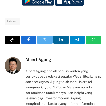
Bitcoin
Copy
Facebook
Twitter
LinkedIn
Telegram
Whats
Link
Albert Agung
Albert Agung adalah penulis konten yang
berfokus pada edukasi seputar Web3, Blockchain,
dan aset crypto. Agung telah menulis artikel
mengenai Crypto, NFT, dan Metaverse, serta
berkomitmen untuk menyajikan insight yang
relevan bagi investor modern. Agung
menghadirkan konten yang informatif, mudah