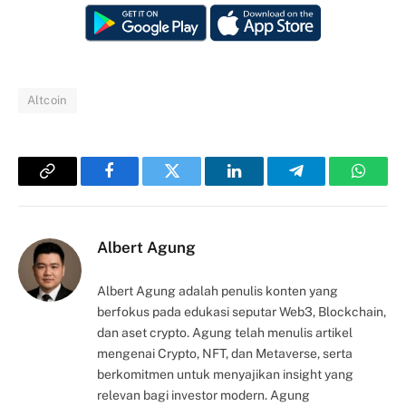
Altcoin
Copy
Facebook
Twitter
LinkedIn
Telegram
Whats
Link
Albert Agung
Albert Agung adalah penulis konten yang
berfokus pada edukasi seputar Web3, Blockchain,
dan aset crypto. Agung telah menulis artikel
mengenai Crypto, NFT, dan Metaverse, serta
berkomitmen untuk menyajikan insight yang
relevan bagi investor modern. Agung