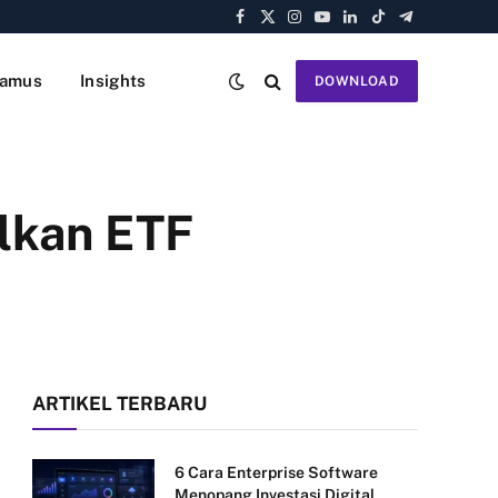
Facebook
X
Instagram
YouTube
LinkedIn
TikTok
Telegram
(Twitter)
amus
Insights
DOWNLOAD
alkan ETF
ARTIKEL TERBARU
6 Cara Enterprise Software
Menopang Investasi Digital