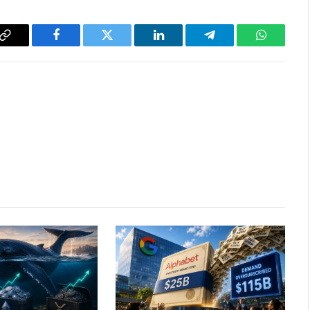
Copy
Facebook
Twitter
LinkedIn
Telegram
WhatsAp
Link