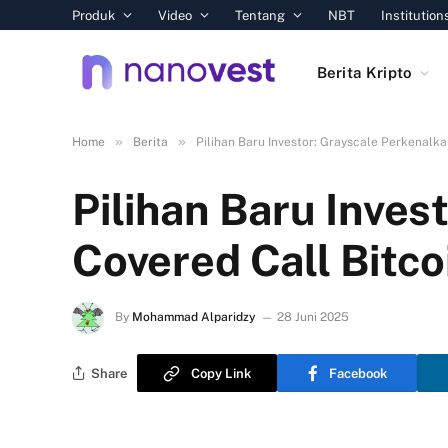
Produk
Video
Tentang
NBT
Institution
Berita Kripto
»
»
Home
Berita
Pilihan Baru Investor: Grayscale Perkenalk
Pilihan Baru Inves
Covered Call Bitc
By
Mohammad Alparidzy
28 Juni 2025
Share
Copy Link
Facebook