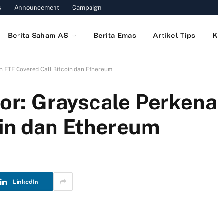
s
Announcement
Campaign
Berita Saham AS
Berita Emas
Artikel Tips
K
an ETF Covered Call Bitcoin dan Ethereum
tor: Grayscale Perken
oin dan Ethereum
LinkedIn