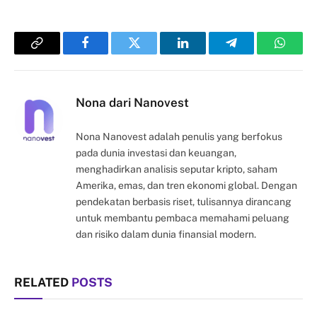
Copy
Facebook
Twitter
LinkedIn
Telegram
Whats
Link
Nona dari Nanovest
Nona Nanovest adalah penulis yang berfokus
pada dunia investasi dan keuangan,
menghadirkan analisis seputar kripto, saham
Amerika, emas, dan tren ekonomi global. Dengan
pendekatan berbasis riset, tulisannya dirancang
untuk membantu pembaca memahami peluang
dan risiko dalam dunia finansial modern.
RELATED
POSTS