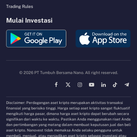
Trading Rules
Mulai Investasi
© 2026 PT Tumbuh Bersama Nano. All right reserved.
Facebook
X
Instagram
YouTube
LinkedIn
TikTok
Tele
(Twitter)
Disclaimer: Perdagangan aset kripto merupakan aktivitas transaksi
finansial yang berisiko tinggi. Harga setiap aset kripto sangat fluktuatif
mengikuti harga pasar, dimana harga aset kripto dapat berubah secara
signifikan dari waktu ke waktu. Pastikan Anda menggunakan riset Anda
dan pertimbangan yang matang dalam membuat keputusan jual dan beli
aset kripto. Nanovest tidak memaksa Anda selaku pengguna untuk
membeli, menjual, atau menjadikan aset kripto sebagai investasi atau