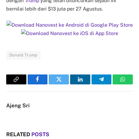
dengan
Trump
yang telah diluncurkan sejauh ini
bernilai lebih dari $13 juta per 27 Agustus.
Donald Trump
Copy
Facebook
Twitter
LinkedIn
Telegram
Whats
Link
Ajeng Sri
RELATED
POSTS