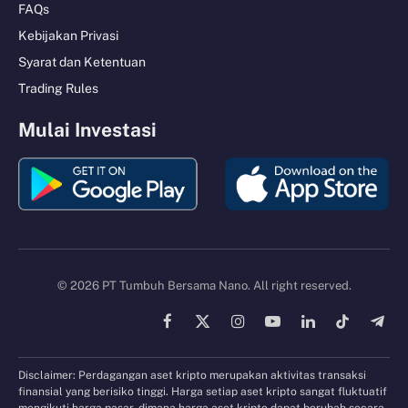
FAQs
Kebijakan Privasi
Syarat dan Ketentuan
Trading Rules
Mulai Investasi
© 2026 PT Tumbuh Bersama Nano. All right reserved.
Facebook
X
Instagram
YouTube
LinkedIn
TikTok
Tele
(Twitter)
Disclaimer: Perdagangan aset kripto merupakan aktivitas transaksi
finansial yang berisiko tinggi. Harga setiap aset kripto sangat fluktuatif