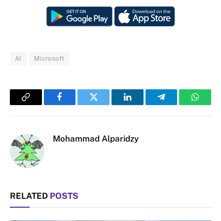
AI
Microsoft
Copy
Facebook
Twitter
LinkedIn
Telegram
Whats
Link
Mohammad Alparidzy
RELATED
POSTS