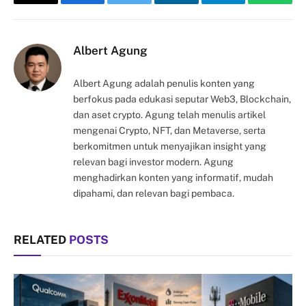
Copy
Facebook
Twitter
LinkedIn
Telegram
Whats
Link
Albert Agung
Albert Agung adalah penulis konten yang
berfokus pada edukasi seputar Web3, Blockchain,
dan aset crypto. Agung telah menulis artikel
mengenai Crypto, NFT, dan Metaverse, serta
berkomitmen untuk menyajikan insight yang
relevan bagi investor modern. Agung
menghadirkan konten yang informatif, mudah
dipahami, dan relevan bagi pembaca.
RELATED
POSTS