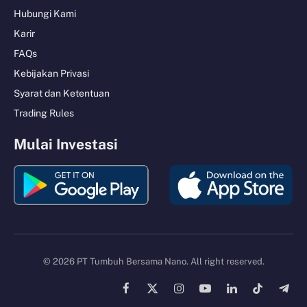
Hubungi Kami
Karir
FAQs
Kebijakan Privasi
Syarat dan Ketentuan
Trading Rules
Mulai Investasi
© 2026 PT Tumbuh Bersama Nano. All right reserved.
Facebook
X
Instagram
YouTube
LinkedIn
TikTok
Tele