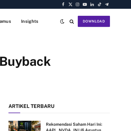
Facebook
X
Instagram
YouTube
LinkedIn
TikTok
Telegram
(Twitter)
amus
Insights
DOWNLOAD
 Buyback
ARTIKEL TERBARU
Rekomendasi Saham Hari Ini:
AAPL, NVDA, JNJ (6 Agustus