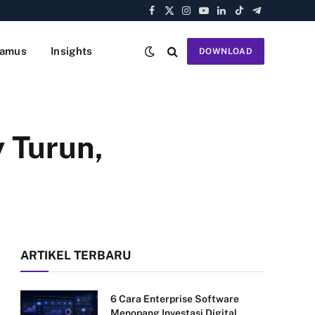
Facebook
X
Instagram
YouTube
LinkedIn
TikTok
Telegram
(Twitter)
amus
Insights
DOWNLOAD
 Turun,
ARTIKEL TERBARU
6 Cara Enterprise Software
Menopang Investasi Digital