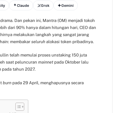
ity
Claude
Grok
Gemini
 drama. Dan pekan ini, Mantra (OM) menjadi tokoh
lebih dari 90% hanya dalam hitungan hari, CEO dan
akhirnya melakukan langkah yang sangat jarang
kchain: membakar
seluruh
alokasi token pribadinya.
ullin telah memulai proses unstaking 150 juta
leh saat peluncuran
mainnet
pada Oktober lalu
m pada tahun 2027.
at
burn
pada 29 April, menghapusnya secara