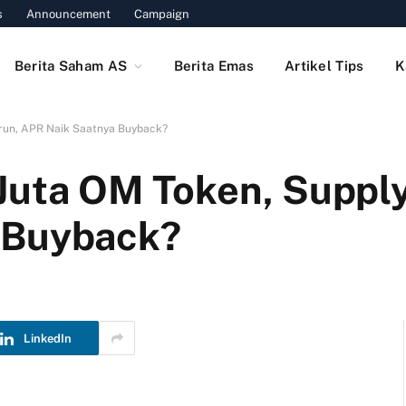
s
Announcement
Campaign
Berita Saham AS
Berita Emas
Artikel Tips
K
urun, APR Naik Saatnya Buyback?
Juta OM Token, Supply
 Buyback?
LinkedIn