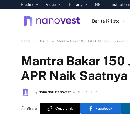
Produk
Video
Tentang
NBT
Institution
Berita Kripto
»
»
Home
Berita
Mantra Bakar 150 Juta OM Token, Supply T
Mantra Bakar 150 
APR Naik Saatnya
By
Nona dari Nanovest
30 Juni 2025
Share
Copy Link
Facebook