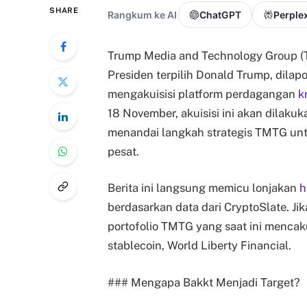
SHARE
Rangkum ke AI
ChatGPT
Perplex
Trump Media and Technology Group (T
Presiden terpilih Donald Trump, dilap
mengakuisisi platform perdagangan
k
18 November, akuisisi ini akan dilak
menandai langkah strategis TMTG un
pesat.
Berita ini langsung memicu lonjakan
h
berdasarkan data dari CryptoSlate. Jika
portofolio TMTG yang saat ini mencaku
stablecoin, World Liberty Financial.
### Mengapa Bakkt Menjadi Target?