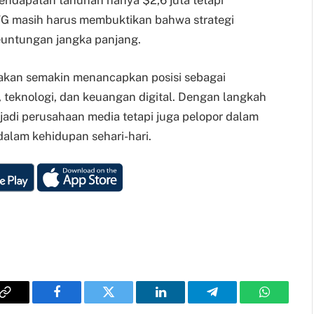
endapatan tahunan hanya $2,6 juta tetapi
TMTG masih harus membuktikan bahwa strategi
euntungan jangka panjang.
ia akan semakin menancapkan posisi sebagai
 teknologi, dan keuangan digital. Dengan langkah
jadi perusahaan media tetapi juga pelopor dalam
dalam kehidupan sehari-hari.
Copy
Facebook
Twitter
LinkedIn
Telegram
WhatsAp