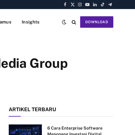
Facebook
X
Instagram
YouTube
LinkedIn
TikTok
Telegram
(Twitter)
amus
Insights
DOWNLOAD
Media Group
ARTIKEL TERBARU
6 Cara Enterprise Software
Menopang Investasi Digital