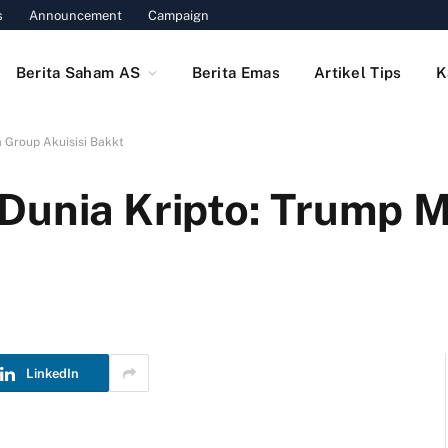
s
Announcement
Campaign
Berita Saham AS
Berita Emas
Artikel Tips
K
 Group Akuisisi Bakkt
Dunia Kripto: Trump 
LinkedIn