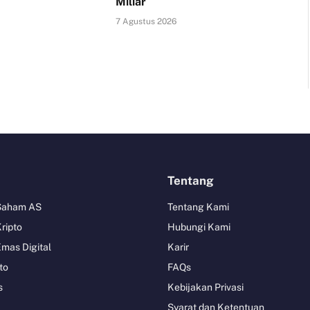
Miliar
7 Agustus 2026
Tentang
 Saham AS
Tentang Kami
Kripto
Hubungi Kami
Emas Digital
Karir
to
FAQs
s
Kebijakan Privasi
Syarat dan Ketentuan