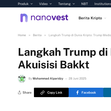
Produk
Video
Tentang
NBT
Institution
Berita Kripto
»
»
Home
Berita
Langkah Trump di Dunia Kripto: Trump Media
Langkah Trump di 
Akuisisi Bakkt
By
Mohammad Alparidzy
28 Juni 2025
Share
Copy Link
Facebook